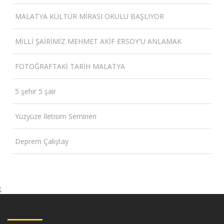
MALATYA KÜLTÜR MİRASI OKULU BAŞLIYOR
MİLLİ ŞAİRİMİZ MEHMET AKİF ERSOY'U ANLAMAK
FOTOĞRAFTAKİ TARİH MALATYA
5 şehir 5 şair
Yüzyüze İletisim Semineri
Deprem Çalıştay
;