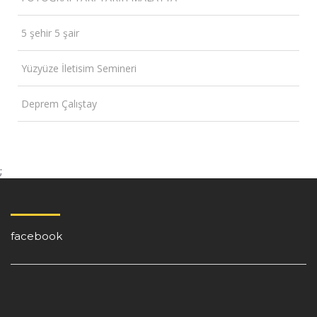
5 şehir 5 şair
Yüzyüze İletisim Semineri
Deprem Çalıştay
;
facebook